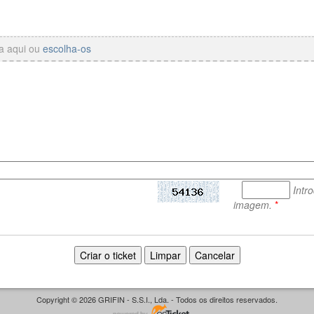
ra aqui ou
escolha-os
Intr
imagem.
*
Copyright © 2026 GRIFIN - S.S.I., Lda. - Todos os direitos reservados.