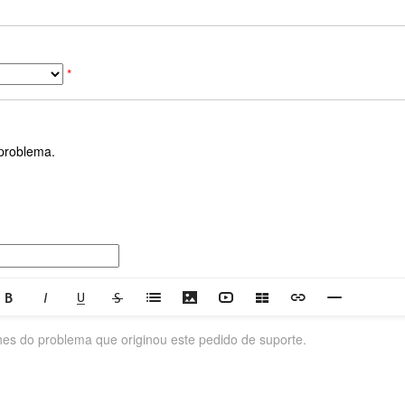
*
 problema.